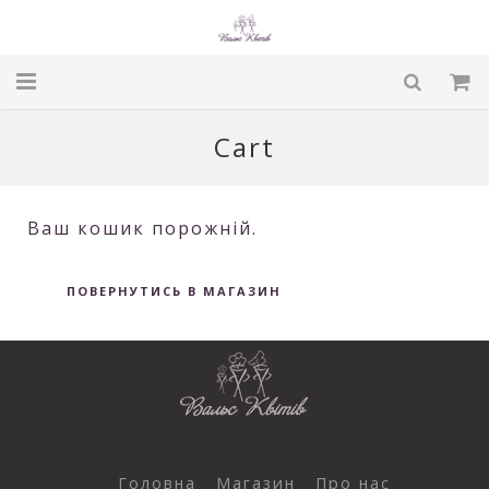
Головна
Cart
Магазин
Ваш кошик порожній.
Про нас
Умови доставки
ПОВЕРНУТИСЬ В МАГАЗИН
Блог
Контакти
UA:
Головна
Магазин
Про нас