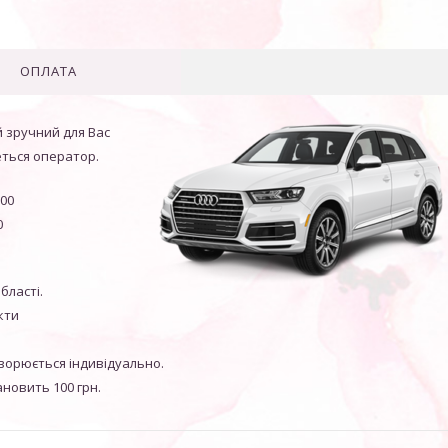
ОПЛАТА
 зручний для Вас
еться оператор.
00
0
бласті.
кти
говорюється індивідуально.
ановить 100 грн.